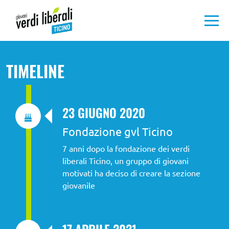
Articoli e
TIMELINE
media
La nostra
23 GIUGNO 2020
politica
Fondazione gvl Ticino
Chi
7 anni dopo la fondazione dei verdi 
siamo
liberali Ticino, un gruppo di giovani 
motivati ha deciso di creare la sezione 
giovanile
ADERIRE